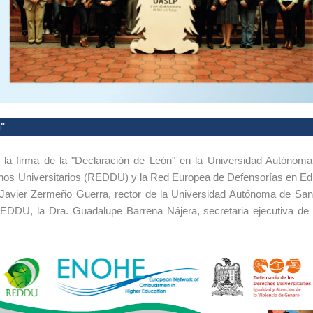
n"
 la firma de la "Declaración de León" en la Universidad Autónoma
os Universitarios (REDDU) y la Red Europea de Defensorías en Ed
o Javier Zermeño Guerra, rector de la Universidad Autónoma de San
EDDU, la Dra. Guadalupe Barrena Nájera, secretaria ejecutiva de 