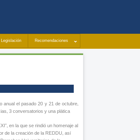
Legislación
Recomendaciones
 anual el pasado 20 y 21 de octubre,
as, 3 conversatorios y una plática
XI", en la que se rindió un homenaje al
or de la creación de la REDDU, así