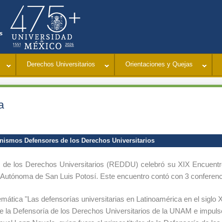
Jump to navigation
Derechos Universitarios
Orientaciones y Quejas
a
nismos Defensores de los Derechos Universitarios
e los Derechos Universitarios (REDDU) celebró su XIX Encuentro
 Autónoma de San Luis Potosí. Este encuentro contó con 3 conferenci
emática "Las defensorías universitarias en Latinoamérica en el siglo X
e la Defensoría de los Derechos Universitarios de la UNAM e impuls