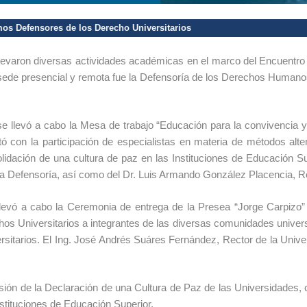
os Defensores de los Derecho Universitarios
llevaron diversas actividades académicas en el marco del Encuent
sede presencial y remota fue la Defensoría de los Derechos Humanos
e llevó a cabo la Mesa de trabajo “Educación para la convivencia y 
 con la participación de especialistas en materia de métodos alter
idación de una cultura de paz en las Instituciones de Educación Sup
ta Defensoría, así como del Dr. Luis Armando González Placencia, Re
evó a cabo la Ceremonia de entrega de la Presea “Jorge Carpizo” 
 Universitarios a integrantes de las diversas comunidades universit
ersitarios. El Ing. José Andrés Suáres Fernández, Rector de la Univ
sión de la Declaración de una Cultura de Paz de las Universidades, con
nstituciones de Educación Superior.